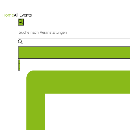
Home
All Events
Veranstaltungen
Veranstaltungen
Suche
Bitte
Schlüsselwort
Suche
eingeben.
Suche
nach
und
Veranstaltung
Veranstaltungen
Liste
Ansichten-
Schlüsselwort.
Ansichten,
Navigation
Navigation