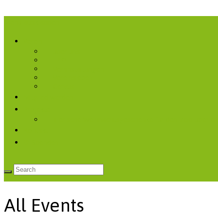
Menü ausklappen
Verein
über uns
FAQ
Veranstaltungen
Vereinsleben
Cervus
Mitglied werden
Projekte
Tierische Weihnachtsgeschenke für den Zoo über di
Kontakt
♡ Spenden
All Events