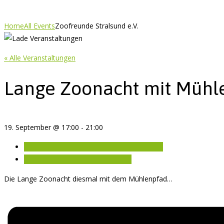
Home
All Events
Zoofreunde Stralsund e.V.
« Alle Veranstaltungen
Lange Zoonacht mit Mühl
19. September @ 17:00
-
21:00
«
Tagesfahrt der Zoofreunde Stralsund e.V.
Märchenzeit – Märchen im Zoo
»
Die Lange Zoonacht diesmal mit dem Mühlenpfad…