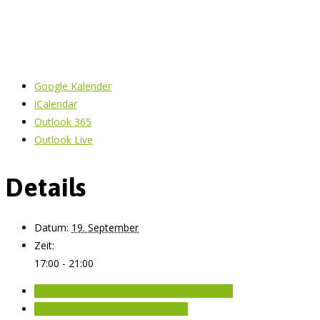
Google Kalender
iCalendar
Outlook 365
Outlook Live
Details
Datum:
19. September
Zeit:
17:00 - 21:00
«
Tagesfahrt der Zoofreunde Stralsund e.V.
Märchenzeit – Märchen im Zoo
»