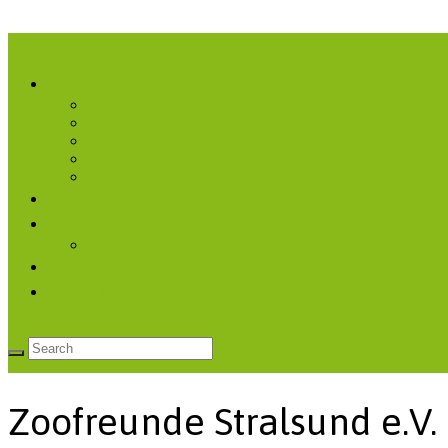
Menü ausklappen
Verein
über uns
FAQ
Veranstaltungen
Vereinsleben
Cervus
Mitglied werden
Projekte
Tierische Weihnachtsgeschenke für den Zoo über di
Kontakt
♡ Spenden
Zoofreunde Stralsund e.V.