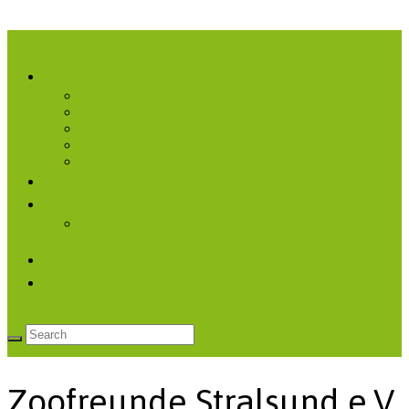
Menü ausklappen
Verein
über uns
FAQ
Veranstaltungen
Vereinsleben
Cervus
Mitglied werden
Projekte
Tierische Weihnachtsgeschenke für den Zoo über
die Stralsund Crowd
Kontakt
♡ Spenden
Zoofreunde Stralsund e.V.