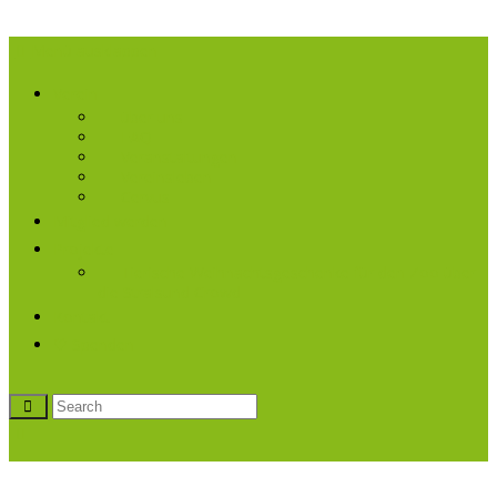
Menü ausklappen
Verein
über uns
FAQ
Veranstaltungen
Vereinsleben
Cervus
Mitglied werden
Projekte
Tierische Weihnachtsgeschenke für den Zoo über
die Stralsund Crowd
Kontakt
♡ Spenden