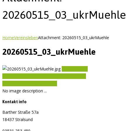
20260515_03_ukrMuehle
Home
Vereinsleben
Attachment: 20260515_03_ukrMuehle
20260515_03_ukrMuehle
Previous item
20260515_02b_HollaenderMuehle
Next item
20260515_04_othodoxKirche
No image description ...
Kontakt info
Barther Straße 57a
18437 Stralsund
03831 253 480