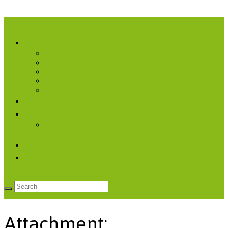
Menü ausklappen
Verein
über uns
FAQ
Veranstaltungen
Vereinsleben
Cervus
Mitglied werden
Projekte
Tierische Weihnachtsgeschenke für den Zoo über
die Stralsund Crowd
Kontakt
♡ Spenden
Attachment: