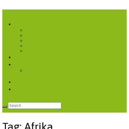
Menü ausklappen
Verein
über uns
FAQ
Veranstaltungen
Vereinsleben
Cervus
Mitglied werden
Projekte
Tierische Weihnachtsgeschenke für den Zoo über
die Stralsund Crowd
Kontakt
♡ Spenden
Tag: Afrika