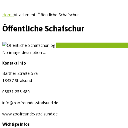
Home
Attachment: Öffentliche Schafschur
Öffentliche Schafschur
Previous item
Mühlentag
Next item
Os
No image description ...
Kontakt info
Barther Straße 57a
18437 Stralsund
03831 253 480
info@zoofreunde-stralsund.de
www.zoofreunde-stralsund.de
Wichtige Infos