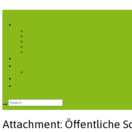
Menü ausklappen
Verein
über uns
FAQ
Veranstaltungen
Vereinsleben
Cervus
Mitglied werden
Projekte
Tierische Weihnachtsgeschenke für den Zoo über di
Kontakt
♡ Spenden
Attachment: Öffentliche S