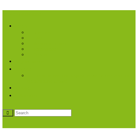
Menü ausklappen
Verein
über uns
FAQ
Veranstaltungen
Vereinsleben
Cervus
Mitglied werden
Projekte
Tierische Weihnachtsgeschenke für den Zoo über
die Stralsund Crowd
Kontakt
♡ Spenden