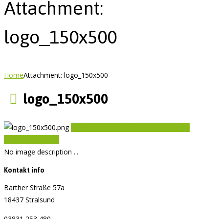
Attachment:
logo_150x500
Home
Attachment: logo_150x500
logo_150x500
Previous item
logo_60x200
Next item
Kindertag im Zoo
No image description ...
Kontakt info
Barther Straße 57a
18437 Stralsund
03831 253 480