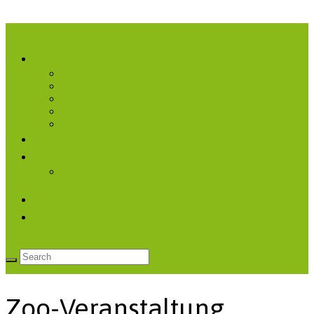
Menü ausklappen
Verein
über uns
FAQ
Veranstaltungen
Vereinsleben
Cervus
Mitglied werden
Projekte
Tierische Weihnachtsgeschenke für den Zoo über
die Stralsund Crowd
Kontakt
♡ Spenden
Zoo-Veranstaltung