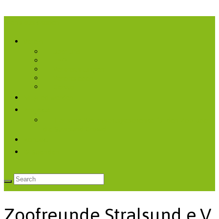
Menü ausklappen
Verein
über uns
FAQ
Veranstaltungen
Vereinsleben
Cervus
Mitglied werden
Projekte
Tierische Weihnachtsgeschenke für den Zoo über
die Stralsund Crowd
Kontakt
♡ Spenden
Zoofreunde Stralsund e.V.